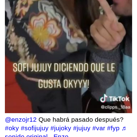
@enzojr12
Que habrá pasado después?
#oky
#sofijujuy
#jujoky
#jujuy
#var
#fyp
♬
sonido original - Enzo