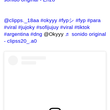
@clipps._18aa
#okyyy
#fypシ
#fyp
#para
#viral
#jujoky
#sofijujuy
#viral
#tiktok
#argentina
#dng
@Okyyy
♬ sonido original
- clipss20_.a0