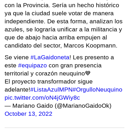
con la Provincia. Sería un hecho histórico
ya que la ciudad suele votar de manera
independiente. De esta forma, analizan los
azules, se lograría unificar a la militancia y
que de abajo hacia arriba empujen al
candidato del sector, Marcos Koopmann.
Se viene
#LaGaidoneta
! Les presento a
este
#equipazo
con gran presencia
territorial y corazón neuquino💙
El proyecto transformador sigue
adelante!
#ListaAzulMPN
#OrgulloNeuquino
pic.twitter.com/oN4jGWiy8c
— Mariano Gaido (@MarianoGaidoOk)
October 13, 2022