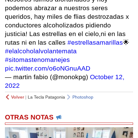
podemos abrazar a nuestros seres
queridos, hay miles de flias destrozadas x
conductores alcoholizados pidiendo
justicia! Las estrellas en el cielo,ni en las
rutas ni en las calles
#estrellasamarillas
🌟
#elalcoholalvolantemata
#sitomastenomanejes
pic.twitter.com/o6oNGnuAAD
— martin fabio (@monokpg)
October 12,
2022
Volver
|
La Tecla Patagonia
Photoshop
OTRAS NOTAS