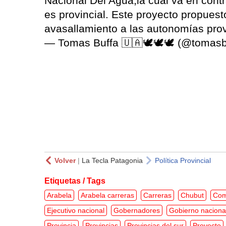
Nacional Del Agua,la cual va en contr
es provincial. Este proyecto propue
avasallamiento a las autonomías pro
— Tomas Buffa 🇺🇦🕊🕊🕊 (@tomasb
Volver
|
La Tecla Patagonia
Política Provincial
Etiquetas / Tags
Arabela
Arabela carreras
Carreras
Chubut
Com
Ejecutivo nacional
Gobernadores
Gobierno naciona
Provincia
Provincias
Provincias del sur
Proyecto