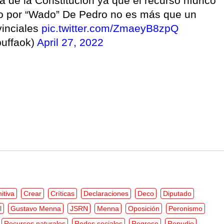
a de la Constitución ya que el recurso hídrico
sto por “Wado” De Pedro no es más que un
vinciales
pic.twitter.com/ZmaeyB8zpQ
uffaok)
April 27, 2022
itiva
Crear
Críticas
Declaraciones
Deco
Diputado
l
Gustavo Menna
JSRN
Menna
Oposición
Peronismo
Recursos naturales
Redes sociales
Regreso
Repudio