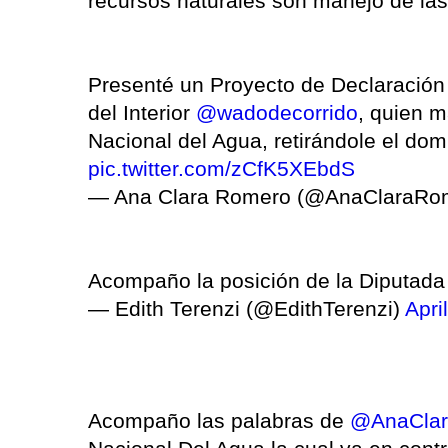
recursos naturales son manejo de las 
Presenté un Proyecto de Declaración 
del Interior
@wadodecorrido
, quien m
Nacional del Agua, retirándole el dom
pic.twitter.com/zCfK5XEbdS
— Ana Clara Romero (@AnaClaraRo
Acompaño la posición de la Diputad
— Edith Terenzi (@EdithTerenzi)
Apri
Acompaño las palabras de
@AnaCla