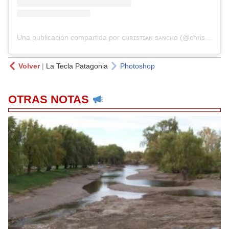
Una publicación compartida por ᴄʜʀɪsᴛɪᴀɴ sᴀɴᴄʜᴏ (@chrissanchook)
Volver
|
La Tecla Patagonia
Photoshop
OTRAS NOTAS