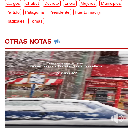
Cargos
Chubut
Decreto
Enojo
Mujeres
Municipios
Partido
Patagonia
Presidente
Puerto madryn
Radicales
Tomas
OTRAS NOTAS