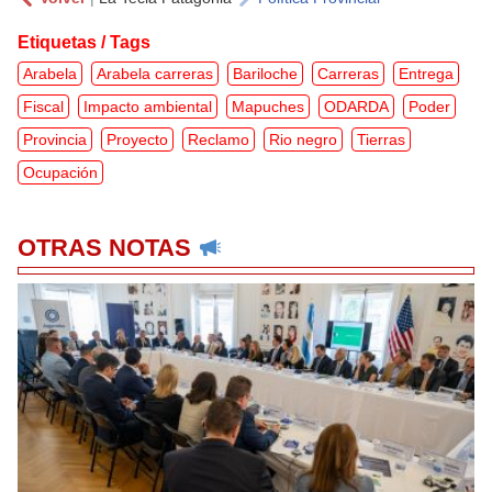
Etiquetas / Tags
Arabela
Arabela carreras
Bariloche
Carreras
Entrega
Fiscal
Impacto ambiental
Mapuches
ODARDA
Poder
Provincia
Proyecto
Reclamo
Rio negro
Tierras
Ocupación
OTRAS NOTAS