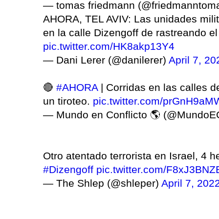
— tomas friedmann (@friedmanntom
AHORA, TEL AVIV: Las unidades milit
en la calle Dizengoff de rastreando el 
pic.twitter.com/HK8akp13Y4
— Dani Lerer (@danilerer)
April 7, 20
🔴
#AHORA
| Corridas en las calles d
un tiroteo.
pic.twitter.com/prGnH9a
— Mundo en Conflicto 🌎 (@MundoEC
Otro atentado terrorista en Israel, 4 h
#Dizengoff
pic.twitter.com/F8xJ3BN
— The Shlep (@shleper)
April 7, 202