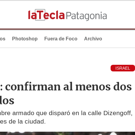
ios
Photoshop
Fuera de Foco
Archivo
ISRAEL
v: confirman al menos dos
dos
bre armado que disparó en la calle Dizengoff,
res de la ciudad.