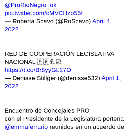
@ProRioNegro_ok
pic.twitter.com/cMVCHzo55f
— Roberta Scavo (@RoScavo)
April 4,
2022
RED DE COOPERACIÓN LEGISLATIVA
NACIONAL 🇦🇷💪🏻
https://t.co/Br8yyGL27O
— Denisse Stillger (@denisse532)
April 1,
2022
Encuentro de Concejales PRO
con el Presidente de la Legislatura porteña
@emmaferrario
reunidos en un acuerdo de