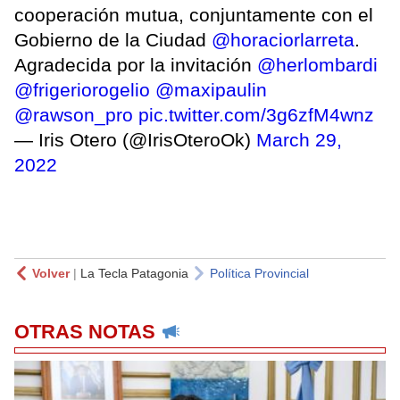
cooperación mutua, conjuntamente con el
Gobierno de la Ciudad
@horaciorlarreta
.
Agradecida por la invitación
@herlombardi
@frigeriorogelio
@maxipaulin
@rawson_pro
pic.twitter.com/3g6zfM4wnz
— Iris Otero (@IrisOteroOk)
March 29,
2022
Volver
|
La Tecla Patagonia
Política Provincial
OTRAS NOTAS