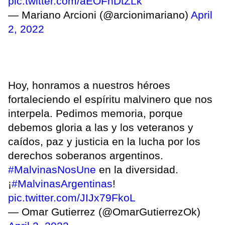
pic.twitter.com/aEOFnDtZLk
— Mariano Arcioni (@arcionimariano)
April
2, 2022
Hoy, honramos a nuestros héroes
fortaleciendo el espíritu malvinero que nos
interpela. Pedimos memoria, porque
debemos gloria a las y los veteranos y
caídos, paz y justicia en la lucha por los
derechos soberanos argentinos.
#MalvinasNosUne
en la diversidad.
¡
#MalvinasArgentinas
!
pic.twitter.com/JIJx79FkoL
— Omar Gutierrez (@OmarGutierrezOk)