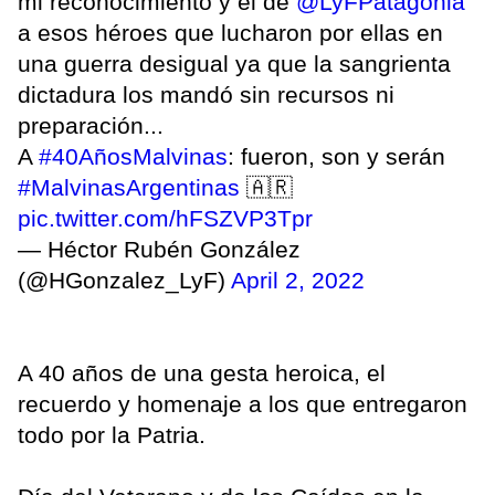
mi reconocimiento y el de
@LyFPatagonia
a esos héroes que lucharon por ellas en
una guerra desigual ya que la sangrienta
dictadura los mandó sin recursos ni
preparación...
A
#40AñosMalvinas
: fueron, son y serán
#MalvinasArgentinas
🇦🇷
pic.twitter.com/hFSZVP3Tpr
— Héctor Rubén González
(@HGonzalez_LyF)
April 2, 2022
A 40 años de una gesta heroica, el
recuerdo y homenaje a los que entregaron
todo por la Patria.