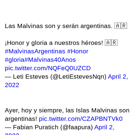
Las Malvinas son y serán argentinas. 🇦🇷
¡Honor y gloria a nuestros héroes! 🇦🇷
#MalvinasArgentinas
#Honor
#gloria
#Malvinas40Anos
pic.twitter.com/NQFeQ0UZCD
— Leti Esteves (@LetiEstevesNqn)
April 2,
2022
Ayer, hoy y siempre, las Islas Malvinas son
argentinas!
pic.twitter.com/CZAPBNTVk0
— Fabian Puratich (@faapura)
April 2,