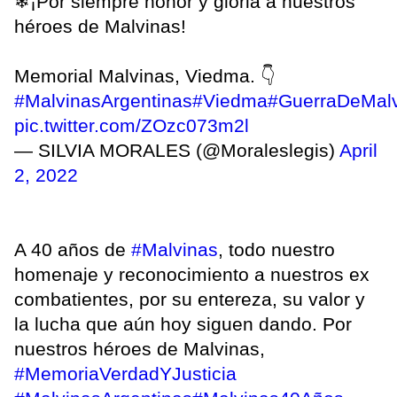
❄¡Por siempre honor y gloria a nuestros
héroes de Malvinas!
Memorial Malvinas, Viedma. 👇
#MalvinasArgentinas
#Viedma
#GuerraDeMal
pic.twitter.com/ZOzc073m2l
— SILVIA MORALES (@Moraleslegis)
April
2, 2022
A 40 años de
#Malvinas
, todo nuestro
homenaje y reconocimiento a nuestros ex
combatientes, por su entereza, su valor y
la lucha que aún hoy siguen dando. Por
nuestros héroes de Malvinas,
#MemoriaVerdadYJusticia