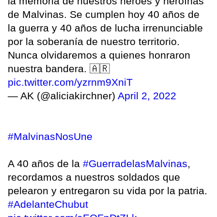
la memoria de nuestros héroes y heroínas
de Malvinas. Se cumplen hoy 40 años de
la guerra y 40 años de lucha irrenunciable
por la soberanía de nuestro territorio.
Nunca olvidaremos a quienes honraron
nuestra bandera. 🇦🇷
pic.twitter.com/yzrnm9XniT
— AK (@aliciakirchner)
April 2, 2022
#MalvinasNosUne
A 40 años de la
#GuerradelasMalvinas
,
recordamos a nuestros soldados que
pelearon y entregaron su vida por la patria.
#AdelanteChubut