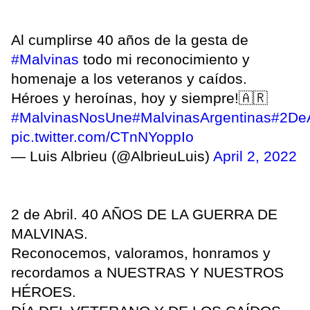
Al cumplirse 40 años de la gesta de
#Malvinas
todo mi reconocimiento y
homenaje a los veteranos y caídos.
Héroes y heroínas, hoy y siempre!🇦🇷
#MalvinasNosUne
#MalvinasArgentinas
#2DeA
pic.twitter.com/CTnNYoppIo
— Luis Albrieu (@AlbrieuLuis)
April 2, 2022
2 de Abril. 40 AÑOS DE LA GUERRA DE
MALVINAS.
Reconocemos, valoramos, honramos y
recordamos a NUESTRAS Y NUESTROS
HÉROES.