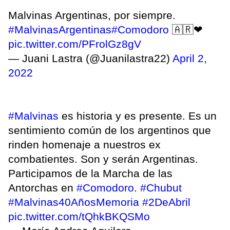
Malvinas Argentinas, por siempre.
#MalvinasArgentinas
#Comodoro
🇦🇷❤
pic.twitter.com/PFrolGz8gV
— Juani Lastra (@Juanilastra22)
April 2,
2022
#Malvinas
es historia y es presente. Es un
sentimiento común de los argentinos que
rinden homenaje a nuestros ex
combatientes. Son y serán Argentinas.
Participamos de la Marcha de las
Antorchas en
#Comodoro
.
#Chubut
#Malvinas40AñosMemoria
#2DeAbril
pic.twitter.com/tQhkBKQSMo