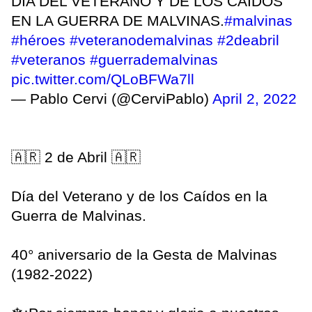
DÍA DEL VETERANO Y DE LOS CAÍDOS
EN LA GUERRA DE MALVINAS.
#malvinas
#héroes
#veteranodemalvinas
#2deabril
#veteranos
#guerrademalvinas
pic.twitter.com/QLoBFWa7ll
— Pablo Cervi (@CerviPablo)
April 2, 2022
🇦🇷 2 de Abril 🇦🇷
Día del Veterano y de los Caídos en la
Guerra de Malvinas.
40° aniversario de la Gesta de Malvinas
(1982-2022)