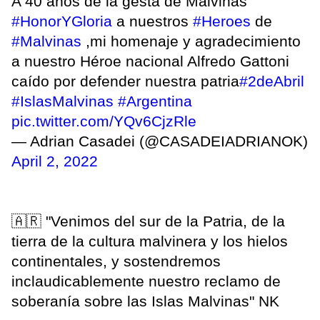
A 40 años de la gesta de Malvinas
#HonorYGloria
a nuestros
#Heroes
de
#Malvinas
,mi homenaje y agradecimiento
a nuestro Héroe nacional Alfredo Gattoni
caído por defender nuestra patria
#2deAbril
#IslasMalvinas
#Argentina
pic.twitter.com/YQv6CjzRle
— Adrian Casadei (@CASADEIADRIANOK)
April 2, 2022
🇦🇷 "Venimos del sur de la Patria, de la
tierra de la cultura malvinera y los hielos
continentales, y sostendremos
inclaudicablemente nuestro reclamo de
soberanía sobre las Islas Malvinas" NK