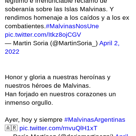
legítimo e irrenunciable reclamo de
soberanía sobre las Islas Malvinas. Y
rendimos homenaje a los caídos y a los ex
combatientes.
#MalvinasNosUne
pic.twitter.com/Itkz8ojCGV
— Martin Soria (@MartinSoria_)
April 2,
2022
Honor y gloria a nuestras heroínas y
nuestros héroes de Malvinas.
Han forjado en nuestros corazones un
inmenso orgullo.
Ayer, hoy y siempre
#MalvinasArgentinas
🇦🇷
pic.twitter.com/rnvuQlH1xT