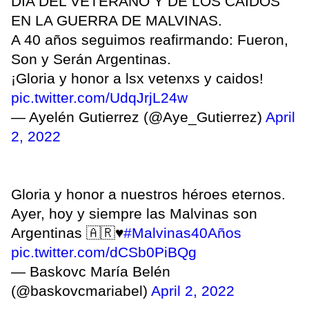
DÍA DEL VETERANO Y DE LOS CAÍDOS
EN LA GUERRA DE MALVINAS.
A 40 años seguimos reafirmando: Fueron,
Son y Serán Argentinas.
¡Gloria y honor a lsx vetenxs y caidos!
pic.twitter.com/UdqJrjL24w
— Ayelén Gutierrez (@Aye_Gutierrez)
April
2, 2022
Gloria y honor a nuestros héroes eternos.
Ayer, hoy y siempre las Malvinas son
Argentinas 🇦🇷♥️
#Malvinas40Años
pic.twitter.com/dCSb0PiBQg
— Baskovc María Belén
(@baskovcmariabel)
April 2, 2022