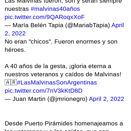
Las Malvinas fueron, son y serán siempre
nuestras
#malvinas40años
pic.twitter.com/9QARoqxXoF
— María Belén Tapia (@MariabTapia)
April
2, 2022
No eran "chicos". Fueron enormes y son
héroes.
A 40 años de la gesta, ¡gloria eterna a
nuestros veteranos y caídos de Malvinas!
🇦🇷
#LasMalvinasSonArgentinas
pic.twitter.com/7nV3kKtD8D
— Juan Martin (@jmrionegro)
April 2, 2022
Desde Puerto Pirámides homenajeamos a