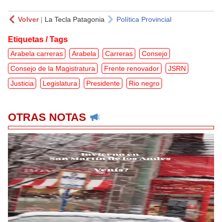
Volver
|
La Tecla Patagonia
Política Provincial
Etiquetas / Tags
Arabela carreras
Arabela
Carreras
Consejo
Consejo de la Magistratura
Frente renovador
JSRN
Justicia
Legislatura
Presidente
Rio negro
OTRAS NOTAS