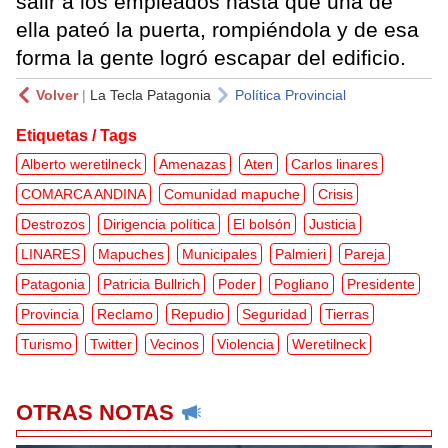
salir a los empleados hasta que una de
ella pateó la puerta, rompiéndola y de esa
forma la gente logró escapar del edificio.
Volver
|
La Tecla Patagonia
Política Provincial
Etiquetas / Tags
Alberto weretilneck
Amenazas
Aten
Carlos linares
COMARCA ANDINA
Comunidad mapuche
Crisis
Destrozos
Dirigencia política
El bolsón
Justicia
LINARES
Mapuches
Municipales
Palmieri
Pareja
Patagonia
Patricia Bullrich
Poder
Pogliano
Presidente
Provincia
Reclamo
Repudio
Seguridad
Tierras
Turismo
Twitter
Vecinos
Violencia
Weretilneck
OTRAS NOTAS