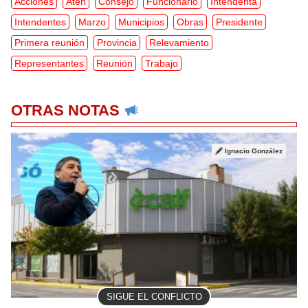
Acciones
Aten
Consejo
Funcionario
Intendenta
Intendentes
Marzo
Municipios
Obras
Presidente
Primera reunión
Provincia
Relevamiento
Representantes
Reunión
Trabajo
OTRAS NOTAS
Ignacio González
SIGUE EL CONFLICTO