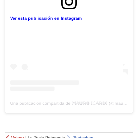
Ver esta publicación en Instagram
Una publicación compartida de 𝕄𝔸𝕌ℝ𝕆 𝕀ℂ𝔸ℝ𝔻𝕀 (@mauroicardi)
Volver
|
La Tecla Patagonia
Photoshop