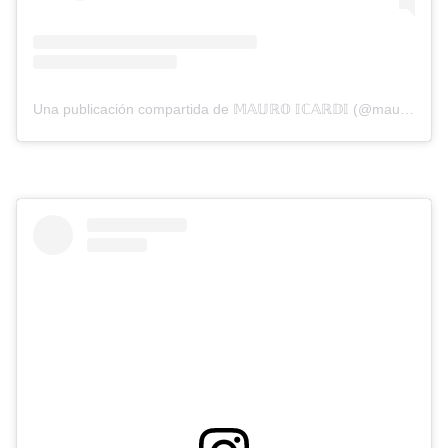
Una publicación compartida de 𝕄𝔸𝕌ℝ𝕆 𝕀ℂ𝔸ℝ𝔻𝕀 (@mauroicardi)