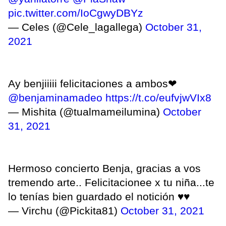
pic.twitter.com/IoCgwyDBYz
— Celes (@Cele_lagallega)
October 31,
2021
Ay benjiiiii felicitaciones a ambos❤
@benjaminamadeo
https://t.co/eufvjwVIx8
— Mishita (@tualmameilumina)
October
31, 2021
Hermoso concierto Benja, gracias a vos
tremendo arte.. Felicitacionee x tu niña...te
lo tenías bien guardado el notición ♥️♥️
— Virchu (@Pickita81)
October 31, 2021