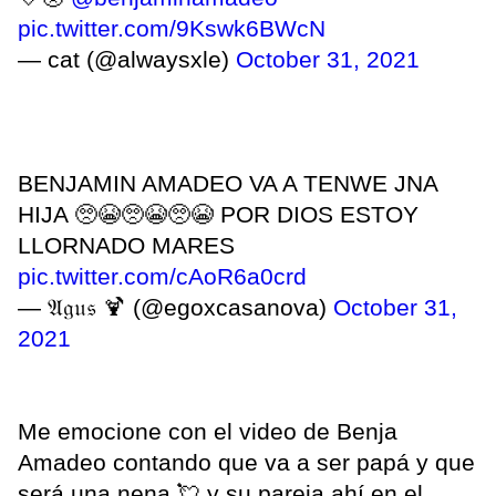
pic.twitter.com/9Kswk6BWcN
— cat (@alwaysxle)
October 31, 2021
BENJAMIN AMADEO VA A TENWE JNA
HIJA 🥺😭🥺😭🥺😭 POR DIOS ESTOY
LLORNADO MARES
pic.twitter.com/cAoR6a0crd
— 𝔄𝔤𝔲𝔰 🍹 (@egoxcasanova)
October 31,
2021
Me emocione con el video de Benja
Amadeo contando que va a ser papá y que
será una nena 💘 y su pareja ahí en el