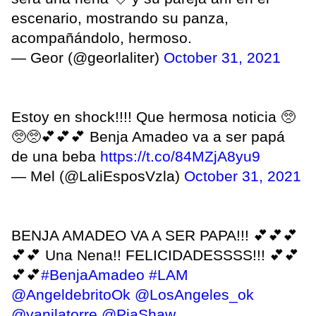
escenario, mostrando su panza,
acompañándolo, hermoso.
— Geor (@georlaliter)
October 31, 2021
Estoy en shock!!!! Que hermosa noticia 🥺
🥺🥺💕💕💕 Benja Amadeo va a ser papá
de una beba
https://t.co/84MZjA8yu9
— Mel (@LaliEsposVzla)
October 31, 2021
BENJA AMADEO VA A SER PAPA!!! 💕💕💕
💕💕 Una Nena!! FELICIDADESSSS!!! 💕💕
💕💕
#BenjaAmadeo
#LAM
@AngeldebritoOk
@LosAngeles_ok
@yanilatorre
@PiaShaw