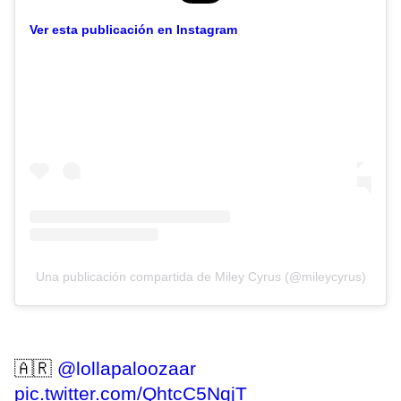
Ver esta publicación en Instagram
Una publicación compartida de Miley Cyrus (@mileycyrus)
🇦🇷
@lollapaloozaar
pic.twitter.com/QhtcC5NqjT