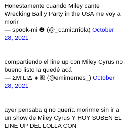
Honestamente cuando Miley cante
Wrecking Ball y Party in the USA me voy a
morir
— spook-mi 🎃 (@_camiarriola)
October
28, 2021
compartiendo el line up con Miley Cyrus no
bueno listo la quedé acá
— ΣMILIΔ 👧🏽 (@emimernes_)
October
28, 2021
ayer pensaba q no quería morirme sin ir a
un show de Miley Cyrus Y HOY SUBEN EL
LINE UP DEL LOLLA CON