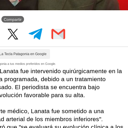
Compartir
La Tecla Patagonia en Google
onia a tus medios preferidos en Google.
 Lanata fue intervenido quirúrgicamente en la
a programada, debido a un tratamiento
ado. El periodista se encuentra bajo
olución favorable para su alta.
rte médico, Lanata fue sometido a una
 arterial de los miembros inferiores".
ó que "se evaluará su evolución clínica a los