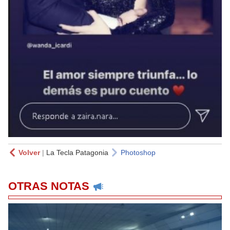
Volver
|
La Tecla Patagonia
Photoshop
OTRAS NOTAS