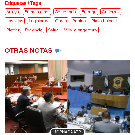
Etiquetas / Tags
Arroyo
Buenos aires
Centenario
Entrega
Gutiérrez
Las lajas
Legislatura
Obras
Partida
Plaza huincul
Plottier
Provincia
Salud
Villa la angostura
OTRAS NOTAS
JORNADA ATR