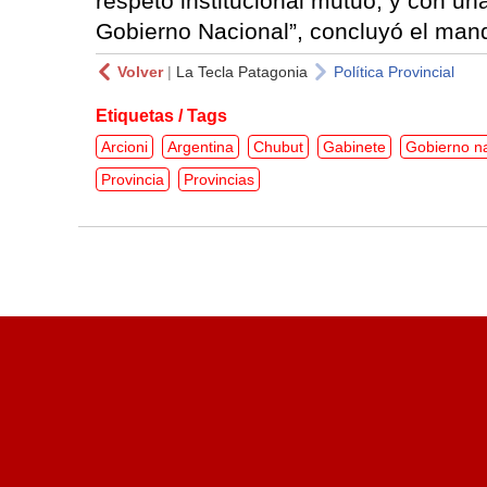
respeto institucional mutuo, y con un
Gobierno Nacional”, concluyó el manda
Volver
|
La Tecla Patagonia
Política Provincial
Etiquetas / Tags
Arcioni
Argentina
Chubut
Gabinete
Gobierno n
Provincia
Provincias