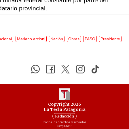
a mirada federal constante por parte del
tario provincial.
acional
Mariano arcioni
Nación
Obras
PASO
Presidente
Copyright 2026
La Tecla Patagonia
Redacción
Todos los derechos reservados
Serga.NET