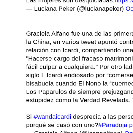
Las mujeres son desquiciadas.
https:
— Luciana Peker (@lucianapeker)
Oc
Graciela Alfano fue una de las prime
la China, en varios tweet apuntó contr
relación con Icardi, compartiendo una
"Hacerse cargo del fracaso matrimonia
fácil culpar a cualquiera." Por otro 
siglo I. Icardi endiosado por “comer
bisabuela cuando El Nono la “cuerne
Los Paparulos de siempre prejuzgand
estupidez como la Verdad Revelada. 
Si
#wandaicardi
desprecia a las per
porqué se casó con uno?
#Paradoja
p