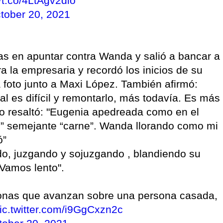
//t.co/4LtAgv2dlo
tober 20, 2021
ras en apuntar contra Wanda y salió a bancar a
a la empresaria y recordó los inicios de su
 foto junto a Maxi López. También afirmó:
l es difícil y remontarlo, más todavía. Es más
lado resaltó: "Eugenia apedreada como en el
se” semejante “carne”. Wanda llorando como mi
ó”
o, juzgando y sojuzgando , blandiendo su
Vamos lento".
sonas que avanzan sobre una persona casada,
ic.twitter.com/i9GgCxzn2c