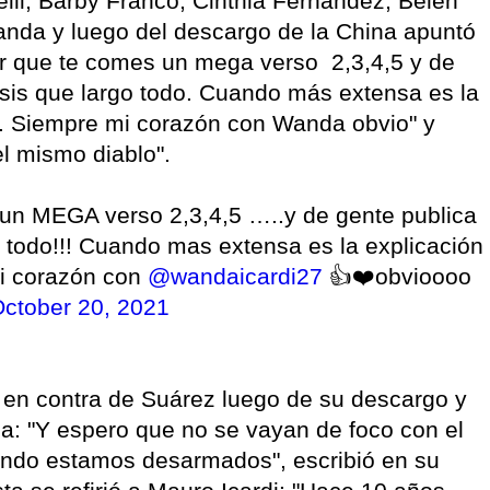
nelli, Barby Franco, Cinthia Fernández, Belén
anda y luego del descargo de la China apuntó
ar que te comes un mega verso 2,3,4,5 y de
sis que largo todo. Cuando más extensa es la
a. Siempre mi corazón con Wanda obvio" y
el mismo diablo".
un MEGA verso 2,3,4,5 …..y de gente publica
 todo!!! Cuando mas extensa es la explicación
mi corazón con
@wandaicardi27
👍❤️obvioooo
ctober 20, 2021
 en contra de Suárez luego de su descargo y
ia: "Y espero que no se vayan de foco con el
uando estamos desarmados", escribió en su