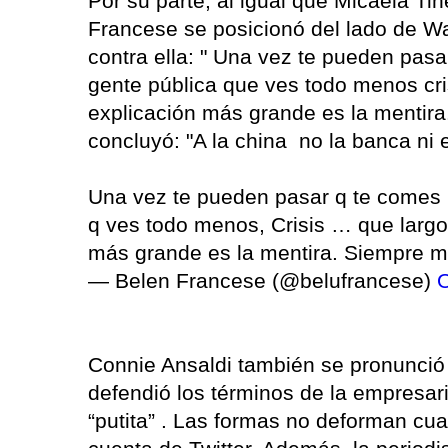
Por su parte, al igual que Micaela Ti
Francese se posicionó del lado de W
contra ella: " Una vez te pueden pas
gente pública que ves todo menos cri
explicación más grande es la mentir
concluyó: "A la china no la banca ni 
Una vez te pueden pasar q te comes 
q ves todo menos, Crisis … que largo
más grande es la mentira. Siempre 
— Belen Francese (@belufrancese)
O
Connie Ansaldi también se pronunció
defendió los términos de la empresar
“putita” . Las formas no deforman c