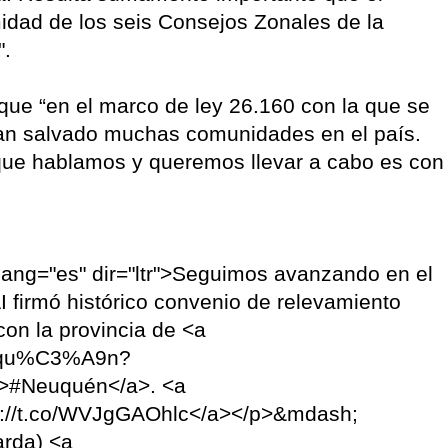
idad de los seis Consejos Zonales de la
".
ó que “en el marco de ley 26.160 con la que se
han salvado muchas comunidades en el país.
a que hablamos y queremos llevar a cabo es con
 lang="es" dir="ltr">Seguimos avanzando en el
AI firmó histórico convenio de relevamiento
con la provincia de <a
Neuqu%C3%A9n?
">#Neuquén</a>. <a
ps://t.co/WVJgGAOhlc</a></p>&mdash;
rda) <a