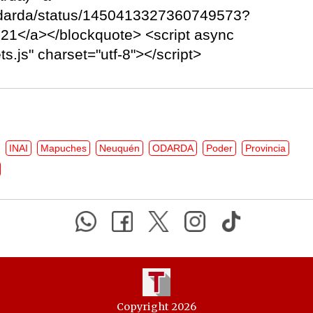
aOdarda/status/1450413327360749573?
21</a></blockquote> <script async
ts.js" charset="utf-8"></script>
INAI
Mapuches
Neuquén
ODARDA
Poder
Provincia
Copyright 2026