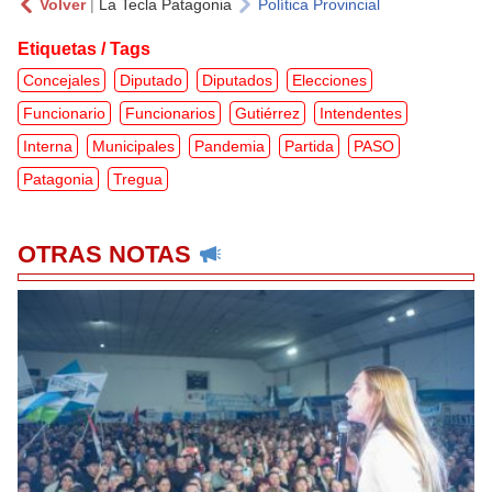
Volver
|
La Tecla Patagonia
Política Provincial
Etiquetas / Tags
Concejales
Diputado
Diputados
Elecciones
Funcionario
Funcionarios
Gutiérrez
Intendentes
Interna
Municipales
Pandemia
Partida
PASO
Patagonia
Tregua
OTRAS NOTAS