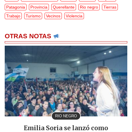
Patagonia
Provincia
Querellante
Rio negro
Tierras
Trabajo
Turismo
Vecinos
Violencia
OTRAS NOTAS
RIO NEGRO
Emilia Soria se lanzó como