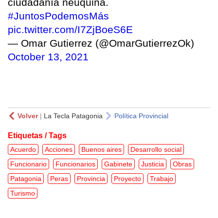
ciudadanía neuquina.
#JuntosPodemosMás
pic.twitter.com/I7ZjBoeS6E
— Omar Gutierrez (@OmarGutierrezOk)
October 13, 2021
Volver
|
La Tecla Patagonia
Política Provincial
Etiquetas / Tags
Acuerdo
Acciones
Buenos aires
Desarrollo social
Funcionario
Funcionarios
Gabinete
Justicia
Obras
Patagonia
Peras
Provincia
Proyecto
Trabajo
Turismo