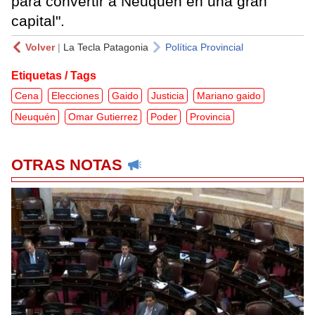
para convertir a Neuquén en una gran
capital".
Volver
|
La Tecla Patagonia
Política Provincial
Etiquetas / Tags
Cena
Elecciones
Gaido
Justicia
Mariano gaido
Neuquén
Omar Gutierrez
Poder
Provincia
OTRAS NOTAS