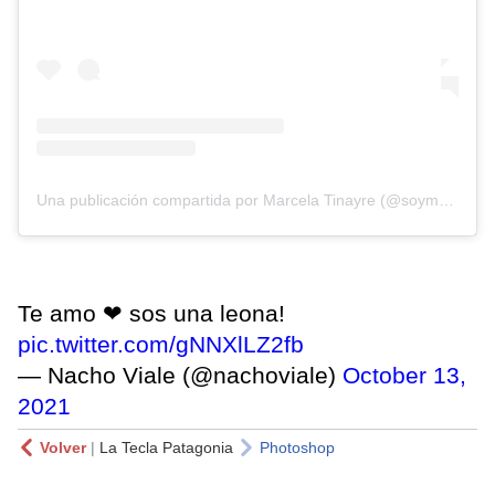
Una publicación compartida por Marcela Tinayre (@soymarcelatinayre)
Te amo ❤ sos una leona!
pic.twitter.com/gNNXlLZ2fb
— Nacho Viale (@nachoviale)
October 13,
2021
Volver
|
La Tecla Patagonia
Photoshop