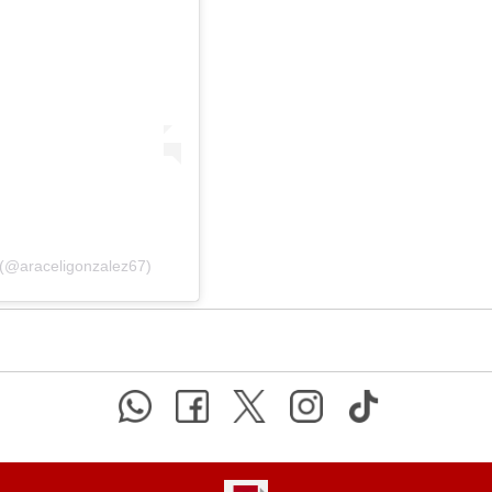
 (@araceligonzalez67)