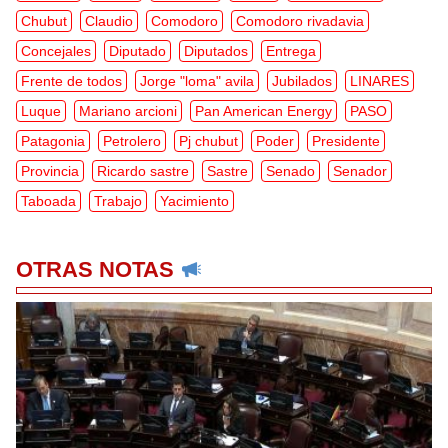
Chubut
Claudio
Comodoro
Comodoro rivadavia
Concejales
Diputado
Diputados
Entrega
Frente de todos
Jorge "loma" avila
Jubilados
LINARES
Luque
Mariano arcioni
Pan American Energy
PASO
Patagonia
Petrolero
Pj chubut
Poder
Presidente
Provincia
Ricardo sastre
Sastre
Senado
Senador
Taboada
Trabajo
Yacimiento
OTRAS NOTAS