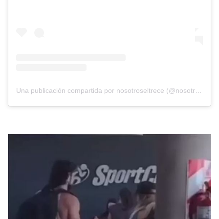
Una publicación compartida por nosotroseltrece (@nosotroseltrece)