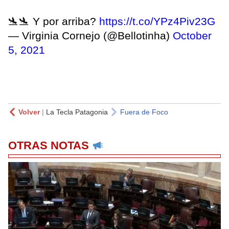
🛬🛬 Y por arriba?
https://t.co/YPz4Piv23G
— Virginia Cornejo (@Bellotinha)
October
5, 2021
Volver
|
La Tecla Patagonia
Fuera de Foco
OTRAS NOTAS