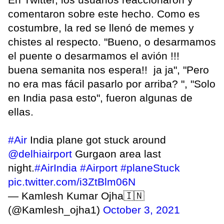
comentaron sobre este hecho. Como es
costumbre, la red se llenó de memes y
chistes al respecto. "Bueno, o desarmamos
el puente o desarmamos el avión !!!
buena semanita nos espera!! ja ja", "Pero
no era mas fácil pasarlo por arriba? ", "Solo
en India pasa esto", fueron algunas de
ellas.
#Air
India plane got stuck around
@delhiairport
Gurgaon area last
night.
#AirIndia
#Airport
#planeStuck
pic.twitter.com/i3ZtBlm06N
— Kamlesh Kumar Ojha🇮🇳
(@Kamlesh_ojha1)
October 3, 2021