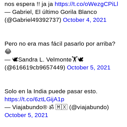
nos espera !! ja ja
https://t.co/oWezgCPiLl
— Gabriel, El último Gorila Blanco
(@Gabriel49392737)
October 4, 2021
Pero no era mas fácil pasarlo por arriba?
😂
— 🕊️Sandra L. Velmonte🏋️🕊️
(@616619cb9657449)
October 5, 2021
Solo en la India puede pasar esto.
https://t.co/6ztLGijA1p
— Viajabundo® ॐ 🇲🇽 (@viajabundo)
October 5, 2021