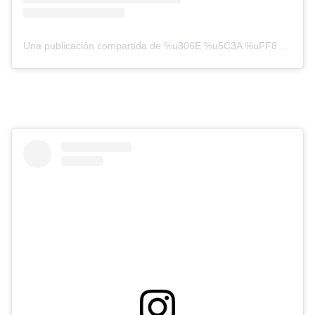
Una publicación compartida de %u306E %u5C3A %uFF89 %uFF91 %u5200 %uFF91 (@orianasabatini)