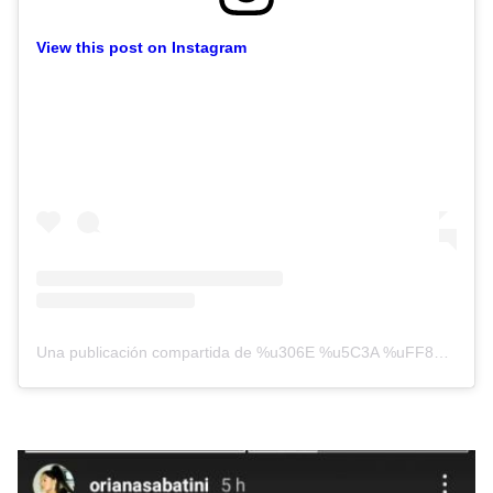
View this post on Instagram
Una publicación compartida de %u306E %u5C3A %uFF89 %uFF91 %u5200 %uFF91 (@orianasabatini)