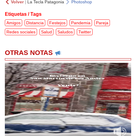
Volver
|
La Tecla Patagonia
Photoshop
Etiquetas / Tags
Amigos
Distancia
Festejos
Pandemia
Pareja
Redes sociales
Salud
Saludos
Twitter
OTRAS NOTAS