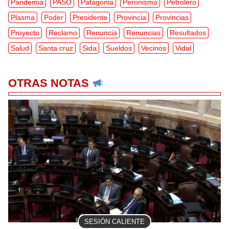
Pandemia
PASO
Patagonia
Peronismo
Petrolero
Plasma
Poder
Presidente
Provincia
Provincias
Proyecto
Reclamo
Renuncia
Renuncias
Resultados
Salud
Santa cruz
Sida
Sueldos
Vecinos
Vidal
OTRAS NOTAS
SESIÓN CALIENTE