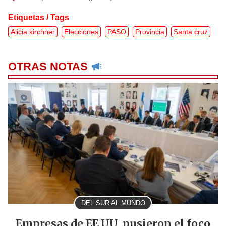
Etiquetas / Tags
Alicia kirchner
Elecciones
PASO
Provincia
Santa cruz
OTRAS NOTAS
DEL SUR AL MUNDO
Empresas de EE.UU. pusieron el foco