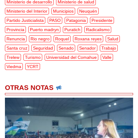
Ministerio de desarrollo
Ministerio de salud
Ministerio del Interior
Municipios
Neuquén
Partido Justicialista
PASO
Patagonia
Presidente
Provincia
Puerto madryn
Puratich
Radicalismo
Renuncia
Rio negro
Roquel
Roxana reyes
Salud
Santa cruz
Seguridad
Senado
Senador
Trabajo
Trelew
Turismo
Universidad del Comahue
Valle
Viedma
YCRT
OTRAS NOTAS