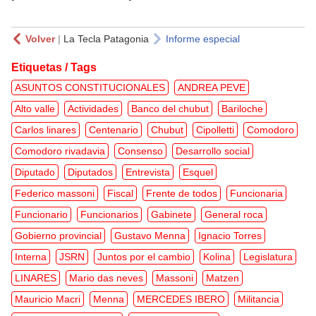
Volver
|
La Tecla Patagonia
Informe especial
Etiquetas / Tags
ASUNTOS CONSTITUCIONALES
ANDREA PEVE
Alto valle
Actividades
Banco del chubut
Bariloche
Carlos linares
Centenario
Chubut
Cipolletti
Comodoro
Comodoro rivadavia
Consenso
Desarrollo social
Diputado
Diputados
Entrevista
Esquel
Federico massoni
Fiscal
Frente de todos
Funcionaria
Funcionario
Funcionarios
Gabinete
General roca
Gobierno provincial
Gustavo Menna
Ignacio Torres
Interna
JSRN
Juntos por el cambio
Kolina
Legislatura
LINARES
Mario das neves
Massoni
Matzen
Mauricio Macri
Menna
MERCEDES IBERO
Militancia