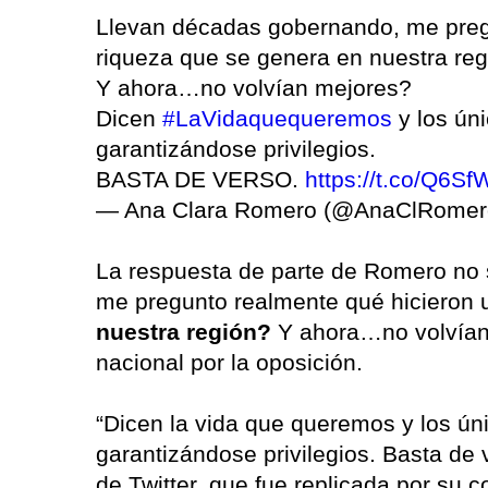
Llevan décadas gobernando, me pregu
riqueza que se genera en nuestra re
Y ahora…no volvían mejores?
Dicen
#LaVidaquequeremos
y los ún
garantizándose privilegios.
BASTA DE VERSO.
https://t.co/Q6Sf
— Ana Clara Romero (@AnaClRome
La respuesta de parte de Romero no 
me pregunto realmente qué hicieron 
nuestra región?
Y ahora…no volvían 
nacional por la oposición.
“Dicen la vida que queremos y los ún
garantizándose privilegios. Basta de 
de Twitter, que fue replicada por su