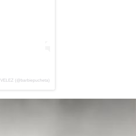
ARVELEZ (@barbiepucheta)