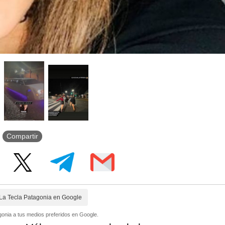
Compartir
La Tecla Patagonia en Google
onia a tus medios preferidos en Google.