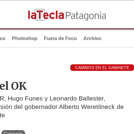
ios
Photoshop
Fuera de Foco
Archivo
CAMBIOS EN EL GABINETE
 el OK
CR, Hugo Funes y Leonardo Ballester,
sión del gobernador Alberto Weretilneck de
te
Compartir