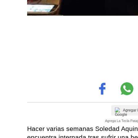
Agregar 
Agrega La Tecla Patag
Hacer varias semanas Soledad Aquino
encuentra internada tras sufrir una 