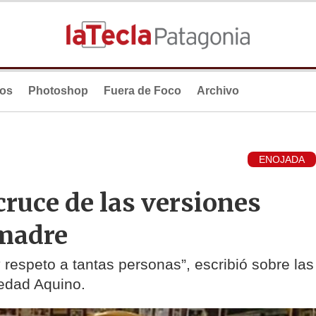
ios
Photoshop
Fuera de Foco
Archivo
ENOJADA
 cruce de las versiones
 madre
 respeto a tantas personas”, escribió sobre las
ledad Aquino.