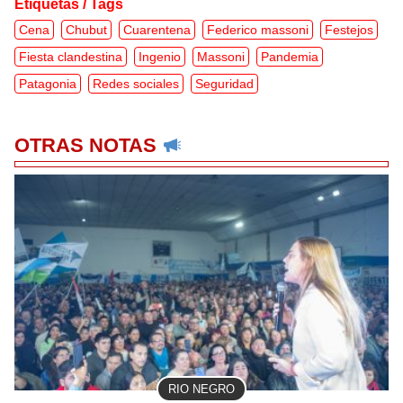
Etiquetas / Tags
Cena
Chubut
Cuarentena
Federico massoni
Festejos
Fiesta clandestina
Ingenio
Massoni
Pandemia
Patagonia
Redes sociales
Seguridad
OTRAS NOTAS
RIO NEGRO