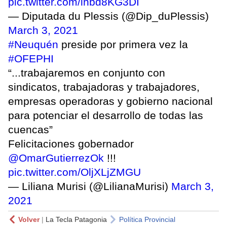
pic.twitter.com/lnbd8KG3DI
— Diputada du Plessis (@Dip_duPlessis)
March 3, 2021
#Neuquén
preside por primera vez la
#OFEPHI
“...trabajaremos en conjunto con
sindicatos, trabajadoras y trabajadores,
empresas operadoras y gobierno nacional
para potenciar el desarrollo de todas las
cuencas”
Felicitaciones gobernador
@OmarGutierrezOk
!!!
pic.twitter.com/OljXLjZMGU
— Liliana Murisi (@LilianaMurisi)
March 3,
2021
Volver
|
La Tecla Patagonia
Política Provincial