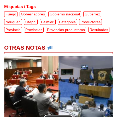
Etiquetas / Tags
Fuego
Gobernadores
Gobierno nacional
Gutiérrez
Neuquén
Ofephi
Palmieri
Patagonia
Productores
Provincia
Provincias
Provincias productoras
Resultados
OTRAS NOTAS