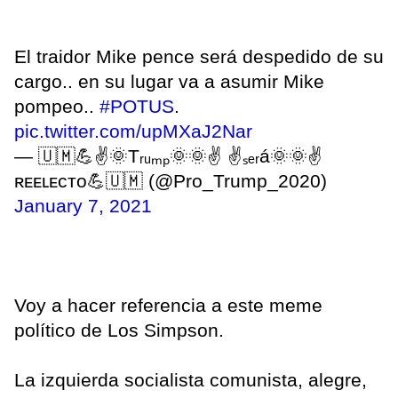
El traidor Mike pence será despedido de su
cargo.. en su lugar va a asumir Mike
pompeo..
#POTUS
.
pic.twitter.com/upMXaJ2Nar
— 🇺🇲💪✌️🌞Tᵣᵤₘₚ🌞🌞✌️ ✌️ₛₑᵣá🌞🌞✌️
ʀᴇᴇʟᴇᴄᴛᴏ💪🇺🇲 (@Pro_Trump_2020)
January 7, 2021
Voy a hacer referencia a este meme
político de Los Simpson.
La izquierda socialista comunista, alegre,