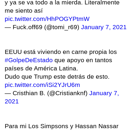
y ya se va todo a la mierda. Literalmente
me siento así
pic.twitter.com/HhPOGYPtmW
— Fuck.off69 (@tomi_r69)
January 7, 2021
EEUU está viviendo en carne propia los
#GolpeDeEstado
que apoyo en tantos
países de América Latina.
Dudo que Trump este detrás de esto.
pic.twitter.com/iSi2YJrU6m
— Cristhian B. (@Cristianknf)
January 7,
2021
Para mi Los Simpsons y Hassan Nassar