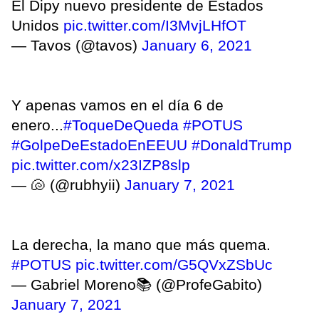
El Dipy nuevo presidente de Estados
Unidos
pic.twitter.com/I3MvjLHfOT
— Tavos (@tavos)
January 6, 2021
Y apenas vamos en el día 6 de
enero...
#ToqueDeQueda
#POTUS
#GolpeDeEstadoEnEEUU
#DonaldTrump
pic.twitter.com/x23IZP8slp
— 🐚 (@rubhyii)
January 7, 2021
La derecha, la mano que más quema.
#POTUS
pic.twitter.com/G5QVxZSbUc
— Gabriel Moreno📚 (@ProfeGabito)
January 7, 2021