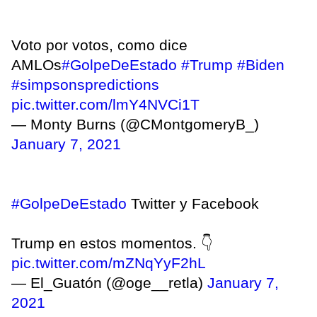
Voto por votos, como dice
AMLOs
#GolpeDeEstado
#Trump
#Biden
#simpsonspredictions
pic.twitter.com/lmY4NVCi1T
— Monty Burns (@CMontgomeryB_)
January 7, 2021
#GolpeDeEstado
Twitter y Facebook
Trump en estos momentos. 👇
pic.twitter.com/mZNqYyF2hL
— El_Guatón (@oge__retla)
January 7,
2021