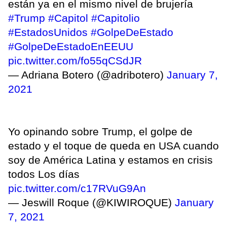
están ya en el mismo nivel de brujería
#Trump
#Capitol
#Capitolio
#EstadosUnidos
#GolpeDeEstado
#GolpeDeEstadoEnEEUU
pic.twitter.com/fo55qCSdJR
— Adriana Botero (@adribotero)
January 7,
2021
Yo opinando sobre Trump, el golpe de
estado y el toque de queda en USA cuando
soy de América Latina y estamos en crisis
todos Los días
pic.twitter.com/c17RVuG9An
— Jeswill Roque (@KIWIROQUE)
January
7, 2021