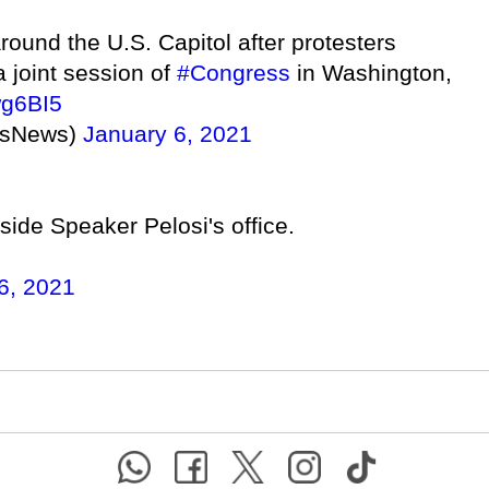
ound the U.S. Capitol after protesters
a joint session of
#Congress
in Washington,
wg6BI5
esNews)
January 6, 2021
side Speaker Pelosi's office.
6, 2021