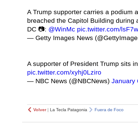
A Trump supporter carries a podium ar
breached the Capitol Building during 
DC 📷:
@WinMc
pic.twitter.com/lsF7
— Getty Images News (@GettyImag
A supporter of President Trump sits in
pic.twitter.com/xyhj0Lziro
— NBC News (@NBCNews)
January 
Volver
|
La Tecla Patagonia
Fuera de Foco