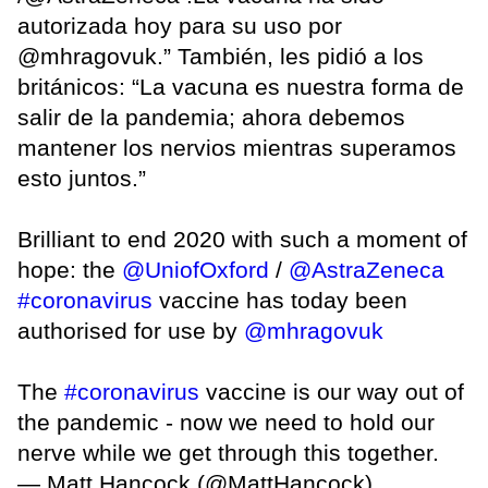
autorizada hoy para su uso por
@mhragovuk.” También, les pidió a los
británicos: “La vacuna es nuestra forma de
salir de la pandemia; ahora debemos
mantener los nervios mientras superamos
esto juntos.”
Brilliant to end 2020 with such a moment of
hope: the
@UniofOxford
/
@AstraZeneca
#coronavirus
vaccine has today been
authorised for use by
@mhragovuk
The
#coronavirus
vaccine is our way out of
the pandemic - now we need to hold our
nerve while we get through this together.
— Matt Hancock (@MattHancock)