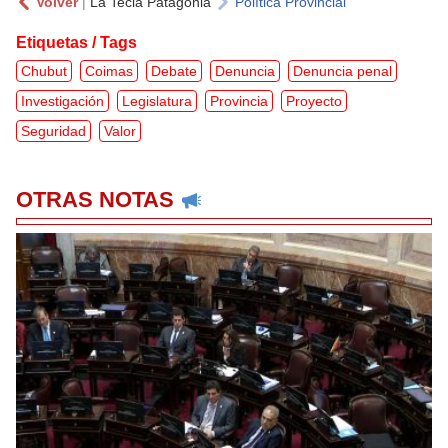
Volver
|
La Tecla Patagonia
Política Provincial
Etiquetas / Tags
Chubut
Coimas
Debate
Denuncia
Denuncia penal
Investigación
Legislatura
Provincia
Proyecto
Seguridad
Valor
OTRAS NOTAS