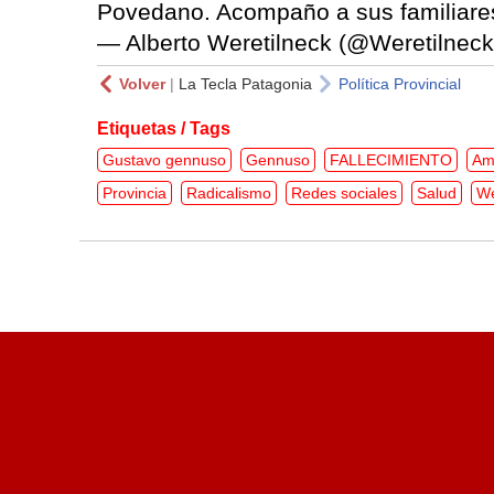
Povedano. Acompaño a sus familiares
— Alberto Weretilneck (@Weretilnec
Volver
|
La Tecla Patagonia
Política Provincial
Etiquetas / Tags
Gustavo gennuso
Gennuso
FALLECIMIENTO
Am
Provincia
Radicalismo
Redes sociales
Salud
We