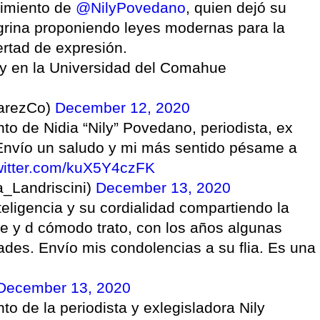
cimiento de
@NilyPovedano
, quien dejó su
negrina proponiendo leyes modernas para la
ertad de expresión.
y en la Universidad del Comahue
arezCo)
December 12, 2020
to de Nidia “Nily” Povedano, periodista, ex
Envío un saludo y mi más sentido pésame a
twitter.com/kuX5Y4czFK
a_Landriscini)
December 13, 2020
teligencia y su cordialidad compartiendo la
e y d cómodo trato, con los años algunas
dades. Envío mis condolencias a su flia. Es una
December 13, 2020
o de la periodista y exlegisladora Nily