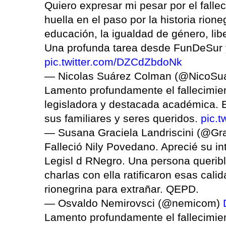
Quiero expresar mi pesar por el falle
huella en el paso por la historia rio
educación, la igualdad de género, lib
Una profunda tarea desde FunDeSur 
pic.twitter.com/DZCdZbdoNk
— Nicolas Suárez Colman (@NicoSu
Lamento profundamente el fallecimien
legisladora y destacada académica. 
sus familiares y seres queridos.
pic.
— Susana Graciela Landriscini (@Gr
Falleció Nily Povedano. Aprecié su in
Legisl d RNegro. Una persona queribl
charlas con ella ratificaron esas cali
rionegrina para extrañar. QEPD.
— Osvaldo Nemirovsci (@nemicom)
Lamento profundamente el fallecimient