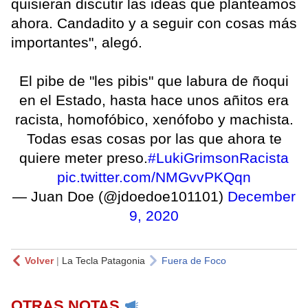
quisieran discutir las ideas que planteamos
ahora. Candadito y a seguir con cosas más
importantes", alegó.
El pibe de "les pibis" que labura de ñoqui
en el Estado, hasta hace unos añitos era
racista, homofóbico, xenófobo y machista.
Todas esas cosas por las que ahora te
quiere meter preso.
#LukiGrimsonRacista
pic.twitter.com/NMGvvPKQqn
— Juan Doe (@jdoedoe101101)
December
9, 2020
Volver
|
La Tecla Patagonia
Fuera de Foco
OTRAS NOTAS