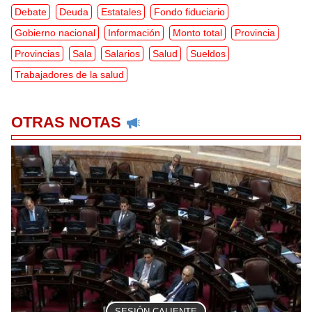
Debate
Deuda
Estatales
Fondo fiduciario
Gobierno nacional
Información
Monto total
Provincia
Provincias
Sala
Salarios
Salud
Sueldos
Trabajadores de la salud
OTRAS NOTAS
SESIÓN CALIENTE