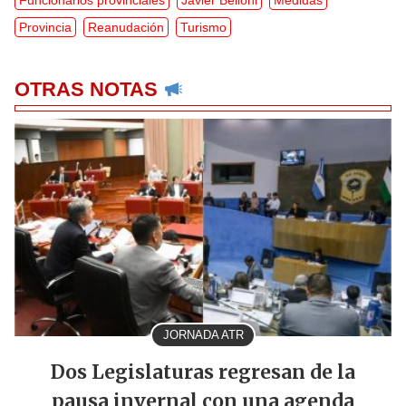
Funcionarios provinciales
Javier Belloni
Medidas
Provincia
Reanudación
Turismo
OTRAS NOTAS
JORNADA ATR
Dos Legislaturas regresan de la
pausa invernal con una agenda